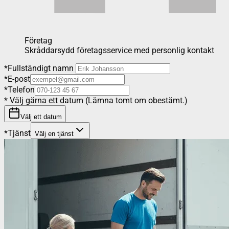
Företag
Skråddarsydd företagsservice med personlig kontakt
*
Fullständigt namn
*
E-post
*
Telefon
*
Välj gärna ett datum (Lämna tomt om obestämt.)
Välj ett datum
*
Tjänst
Välj en tjänst