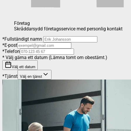
Företag
Skråddarsydd företagsservice med personlig kontakt
*
Fullständigt namn
*
E-post
*
Telefon
*
Välj gärna ett datum (Lämna tomt om obestämt.)
Välj ett datum
*
Tjänst
Välj en tjänst