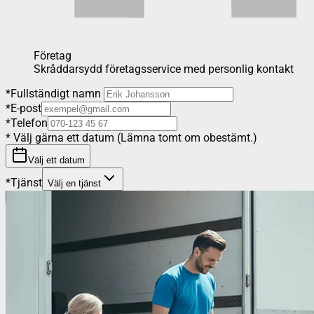
Företag
Skråddarsydd företagsservice med personlig kontakt
*
Fullständigt namn
*
E-post
*
Telefon
*
Välj gärna ett datum (Lämna tomt om obestämt.)
Välj ett datum
*
Tjänst
Välj en tjänst