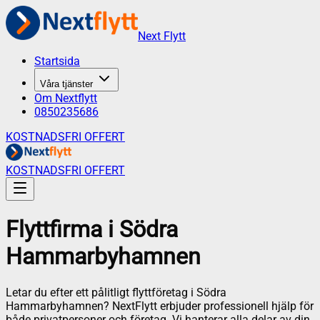
Next Flytt
Startsida
Våra tjänster
Om Nextflytt
0850235686
KOSTNADSFRI OFFERT
KOSTNADSFRI OFFERT
Flyttfirma
i
Södra
Hammarbyhamnen
Letar du efter ett pålitligt flyttföretag i
Södra
Hammarbyhamnen
? NextFlytt erbjuder professionell hjälp för
både privatpersoner och företag. Vi hanterar alla delar av din