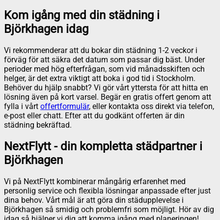
Kom igång med din städning i
Björkhagen idag
Vi rekommenderar att du bokar din städning 1-2 veckor i
förväg för att säkra det datum som passar dig bäst. Under
perioder med hög efterfrågan, som vid månadsskiften och
helger, är det extra viktigt att boka i god tid i Stockholm.
Behöver du hjälp snabbt? Vi gör vårt yttersta för att hitta en
lösning även på kort varsel. Begär en gratis offert genom att
fylla i vårt
offertformulär
, eller kontakta oss direkt via telefon,
e-post eller chatt. Efter att du godkänt offerten är din
städning bekräftad.
NextFlytt - din kompletta städpartner i
Björkhagen
Vi på NextFlytt kombinerar mångårig erfarenhet med
personlig service och flexibla lösningar anpassade efter just
dina behov. Vårt mål är att göra din städupplevelse i
Björkhagen så smidig och problemfri som möjligt. Hör av dig
idag så hjälper vi dig att komma igång med planeringen!