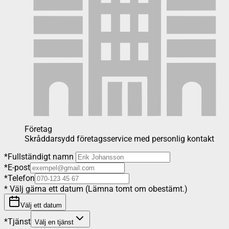
Företag
Skråddarsydd företagsservice med personlig kontakt
*
Fullständigt namn
*
E-post
*
Telefon
*
Välj gärna ett datum (Lämna tomt om obestämt.)
Välj ett datum
*
Tjänst
Välj en tjänst