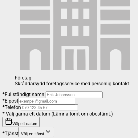
Företag
Skråddarsydd företagsservice med personlig kontakt
*
Fullständigt namn
*
E-post
*
Telefon
*
Välj gärna ett datum (Lämna tomt om obestämt.)
Välj ett datum
*
Tjänst
Välj en tjänst