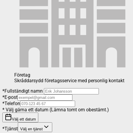
Företag
Skråddarsydd företagsservice med personlig kontakt
*
Fullständigt namn
*
E-post
*
Telefon
*
Välj gärna ett datum (Lämna tomt om obestämt.)
Välj ett datum
*
Tjänst
Välj en tjänst