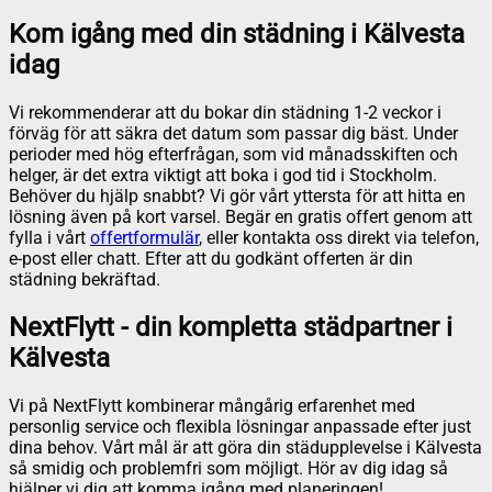
Kom igång med din städning i Kälvesta
idag
Vi rekommenderar att du bokar din städning 1-2 veckor i
förväg för att säkra det datum som passar dig bäst. Under
perioder med hög efterfrågan, som vid månadsskiften och
helger, är det extra viktigt att boka i god tid i Stockholm.
Behöver du hjälp snabbt? Vi gör vårt yttersta för att hitta en
lösning även på kort varsel. Begär en gratis offert genom att
fylla i vårt
offertformulär
, eller kontakta oss direkt via telefon,
e-post eller chatt. Efter att du godkänt offerten är din
städning bekräftad.
NextFlytt - din kompletta städpartner i
Kälvesta
Vi på NextFlytt kombinerar mångårig erfarenhet med
personlig service och flexibla lösningar anpassade efter just
dina behov. Vårt mål är att göra din städupplevelse i Kälvesta
så smidig och problemfri som möjligt. Hör av dig idag så
hjälper vi dig att komma igång med planeringen!