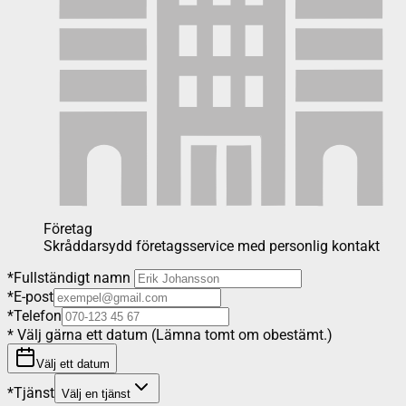
Företag
Skråddarsydd företagsservice med personlig kontakt
*
Fullständigt namn
*
E-post
*
Telefon
*
Välj gärna ett datum (Lämna tomt om obestämt.)
Välj ett datum
*
Tjänst
Välj en tjänst