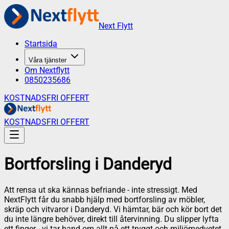
Next Flytt
Startsida
Våra tjänster
Om Nextflytt
0850235686
KOSTNADSFRI OFFERT
KOSTNADSFRI OFFERT
Bortforsling
i
Danderyd
Att rensa ut ska kännas befriande - inte stressigt. Med
NextFlytt får du snabb hjälp med bortforsling av möbler,
skräp och vitvaror i Danderyd. Vi hämtar, bär och kör bort det
du inte längre behöver, direkt till återvinning. Du slipper lyfta
ett finger - vi tar hand om allt på ett tryggt och miljömedvetet