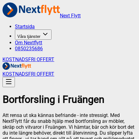
Next Flytt
Startsida
Våra tjänster
Om Nextflytt
0850235686
KOSTNADSFRI OFFERT
KOSTNADSFRI OFFERT
Bortforsling
i
Fruängen
Att rensa ut ska kännas befriande - inte stressigt. Med
NextFlytt får du snabb hjälp med bortforsling av möbler,
skräp och vitvaror i Fruängen. Vi hämtar, bär och kör bort det
du inte längre behöver, direkt till återvinning. Du slipper lyfta
ett finger - vi tar hand om allt på ett tryggt och miljömedvetet