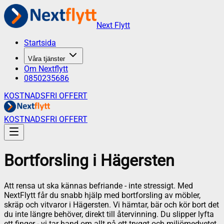
Next Flytt
Startsida
Våra tjänster
Om Nextflytt
0850235686
KOSTNADSFRI OFFERT
KOSTNADSFRI OFFERT
Bortforsling
i
Hägersten
Att rensa ut ska kännas befriande - inte stressigt. Med
NextFlytt får du snabb hjälp med bortforsling av möbler,
skräp och vitvaror i Hägersten. Vi hämtar, bär och kör bort det
du inte längre behöver, direkt till återvinning. Du slipper lyfta
ett finger - vi tar hand om allt på ett tryggt och miljömedvetet