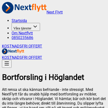
Next Flytt
Startsida
Våra tjänster
Om Nextflytt
0850235686
KOSTNADSFRI OFFERT
KOSTNADSFRI OFFERT
Bortforsling
i
Höglandet
Att rensa ut ska kännas befriande - inte stressigt. Med
NextFlytt får du snabb hjälp med bortforsling av möbler,
skräp och vitvaror i Höglandet. Vi hämtar, bär och kör bort det
du inte längre behöver, direkt till återvinning. Du slipper lyfta
ett finger - vi tar hand om allt på ett tryggt och miljömedvetet