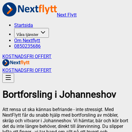
Next Flytt
Startsida
Våra tjänster
Om Nextflytt
0850235686
KOSTNADSFRI OFFERT
KOSTNADSFRI OFFERT
Bortforsling
i
Johanneshov
Att rensa ut ska kännas befriande - inte stressigt. Med
NextFlytt får du snabb hjälp med bortforsling av möbler,
skräp och vitvaror i Johanneshov. Vi hämtar, bär och kör bort
det du inte längre behöver, direkt till återvinning. Du slipper
lyfta ett finger - vi tar hand om allt på ett tryggt och