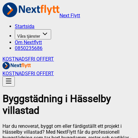
Next Flytt
Startsida
Våra tjänster
Om Nextflytt
0850235686
KOSTNADSFRI OFFERT
KOSTNADSFRI OFFERT
Byggstädning
i
Hässelby
villastad
Har du renoverat, byggt om eller färdigställt ett projekt i
Hässelby villastad? Med NextFlytt får du professionell
byggstädning som tar bort byggdamm, rester och partiklar -