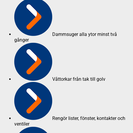
Dammsuger alla ytor minst två
gånger
Våttorkar från tak till golv
Rengör lister, fönster, kontakter och
ventiler