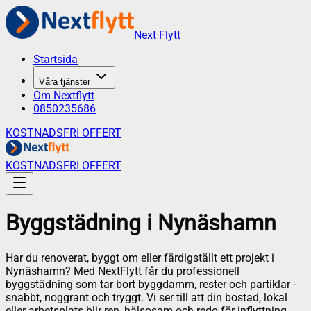
Next Flytt
Startsida
Våra tjänster
Om Nextflytt
0850235686
KOSTNADSFRI OFFERT
KOSTNADSFRI OFFERT
Byggstädning
i
Nynäshamn
Har du renoverat, byggt om eller färdigställt ett projekt i
Nynäshamn? Med NextFlytt får du professionell
byggstädning som tar bort byggdamm, rester och partiklar -
snabbt, noggrant och tryggt. Vi ser till att din bostad, lokal
eller arbetsplats blir ren, hälsosam och redo för inflyttning