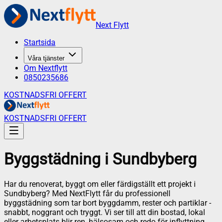
Next Flytt
Startsida
Våra tjänster
Om Nextflytt
0850235686
KOSTNADSFRI OFFERT
KOSTNADSFRI OFFERT
Byggstädning
i
Sundbyberg
Har du renoverat, byggt om eller färdigställt ett projekt i
Sundbyberg? Med NextFlytt får du professionell
byggstädning som tar bort byggdamm, rester och partiklar -
snabbt, noggrant och tryggt. Vi ser till att din bostad, lokal
eller arbetsplats blir ren, hälsosam och redo för inflyttning