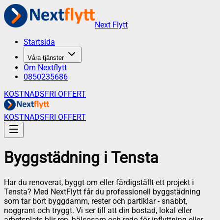
Next Flytt
Startsida
Våra tjänster
Om Nextflytt
0850235686
KOSTNADSFRI OFFERT
KOSTNADSFRI OFFERT
Byggstädning
i
Tensta
Har du renoverat, byggt om eller färdigställt ett projekt i
Tensta? Med NextFlytt får du professionell byggstädning
som tar bort byggdamm, rester och partiklar - snabbt,
noggrant och tryggt. Vi ser till att din bostad, lokal eller
arbetsplats blir ren, hälsosam och redo för inflyttning eller