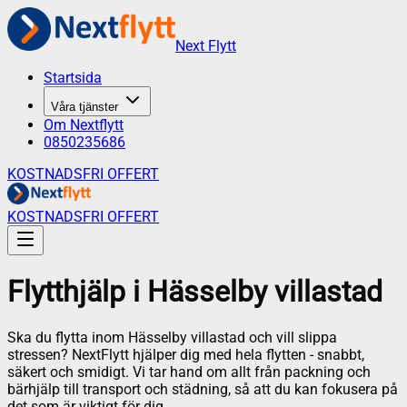
Next Flytt
Startsida
Våra tjänster
Om Nextflytt
0850235686
KOSTNADSFRI OFFERT
KOSTNADSFRI OFFERT
Flytthjälp
i
Hässelby villastad
Ska du flytta inom Hässelby villastad och vill slippa
stressen? NextFlytt hjälper dig med hela flytten - snabbt,
säkert och smidigt. Vi tar hand om allt från packning och
bärhjälp till transport och städning, så att du kan fokusera på
det som är viktigt för dig.