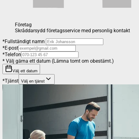
Företag
Skråddarsydd företagsservice med personlig kontakt
*
Fullständigt namn
*
E-post
*
Telefon
*
Välj gärna ett datum (Lämna tomt om obestämt.)
Välj ett datum
*
Tjänst
Välj en tjänst