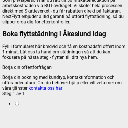
Som privatperson har du rätt till 50 % skattereduktion på
arbetskostnaden via RUT-avdraget. Vi sköter hela processen
direkt med Skatteverket - du får rabatten direkt på fakturan.
NextFlytt erbjuder alltid garanti på utförd flyttstädning, så du
slipper oroa dig för efterkontroller.
Boka flyttstädning i Åkeslund idag
Fyll i formuläret här bredvid och få en kostnadsfri offert inom
1 minut. Låt oss ta hand om städningen så att du kan
fokusera på nästa steg - flytten till ditt nya hem.
Börja din offertförfrågan
Börja din bokning med kundtyp, kontaktinformation och
utförandedatum. Om du behöver hjälp eller vill veta mer om
våra tjänster
kontakta oss här
Steg
1
av
1