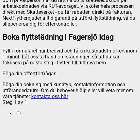
Som privatperson har du rätt till 50 % skattereduktion på
arbetskostnaden via RUT-avdraget. Vi sköter hela processen
direkt med Skatteverket - du får rabatten direkt på fakturan.
NextFlytt erbjuder alltid garanti på utförd flyttstädning, så du
slipper oroa dig för efterkontroller.
Boka flyttstädning i Fagersjö idag
Fyll i formuläret här bredvid och få en kostnadsfri offert inom
1 minut. Låt oss ta hand om städningen så att du kan
fokusera på nästa steg - flytten till ditt nya hem.
Börja din offertförfrågan
Börja din bokning med kundtyp, kontaktinformation och
utförandedatum. Om du behöver hjälp eller vill veta mer om
våra tjänster
kontakta oss här
Steg
1
av
1