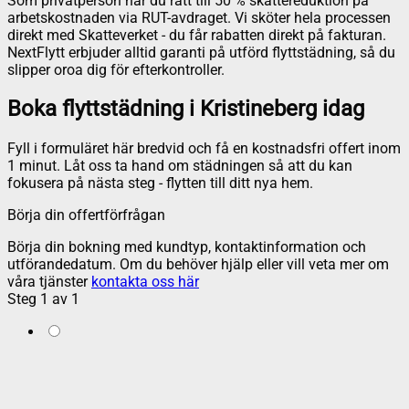
Som privatperson har du rätt till 50 % skattereduktion på
arbetskostnaden via RUT-avdraget. Vi sköter hela processen
direkt med Skatteverket - du får rabatten direkt på fakturan.
NextFlytt erbjuder alltid garanti på utförd flyttstädning, så du
slipper oroa dig för efterkontroller.
Boka flyttstädning i Kristineberg idag
Fyll i formuläret här bredvid och få en kostnadsfri offert inom
1 minut. Låt oss ta hand om städningen så att du kan
fokusera på nästa steg - flytten till ditt nya hem.
Börja din offertförfrågan
Börja din bokning med kundtyp, kontaktinformation och
utförandedatum. Om du behöver hjälp eller vill veta mer om
våra tjänster
kontakta oss här
Steg
1
av
1