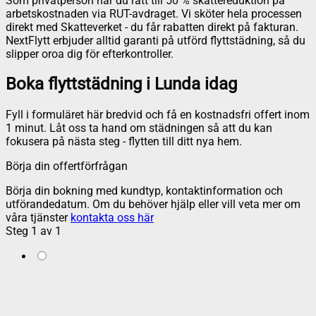
Som privatperson har du rätt till 50 % skattereduktion på
arbetskostnaden via RUT-avdraget. Vi sköter hela processen
direkt med Skatteverket - du får rabatten direkt på fakturan.
NextFlytt erbjuder alltid garanti på utförd flyttstädning, så du
slipper oroa dig för efterkontroller.
Boka flyttstädning i Lunda idag
Fyll i formuläret här bredvid och få en kostnadsfri offert inom
1 minut. Låt oss ta hand om städningen så att du kan
fokusera på nästa steg - flytten till ditt nya hem.
Börja din offertförfrågan
Börja din bokning med kundtyp, kontaktinformation och
utförandedatum. Om du behöver hjälp eller vill veta mer om
våra tjänster
kontakta oss här
Steg
1
av
1