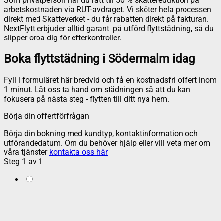
Som privatperson har du rätt till 50 % skattereduktion på
arbetskostnaden via RUT-avdraget. Vi sköter hela processen
direkt med Skatteverket - du får rabatten direkt på fakturan.
NextFlytt erbjuder alltid garanti på utförd flyttstädning, så du
slipper oroa dig för efterkontroller.
Boka flyttstädning i Södermalm idag
Fyll i formuläret här bredvid och få en kostnadsfri offert inom
1 minut. Låt oss ta hand om städningen så att du kan
fokusera på nästa steg - flytten till ditt nya hem.
Börja din offertförfrågan
Börja din bokning med kundtyp, kontaktinformation och
utförandedatum. Om du behöver hjälp eller vill veta mer om
våra tjänster
kontakta oss här
Steg
1
av
1