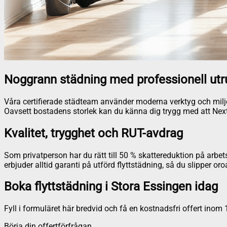
Noggrann städning med professionell utr
Våra certifierade städteam använder moderna verktyg och miljövä
Oavsett bostadens storlek kan du känna dig trygg med att NextFl
Kvalitet, trygghet och RUT-avdrag
Som privatperson har du rätt till 50 % skattereduktion på arbet
erbjuder alltid garanti på utförd flyttstädning, så du slipper oroa
Boka flyttstädning i Stora Essingen idag
Fyll i formuläret här bredvid och få en kostnadsfri offert inom 
Börja din offertförfrågan