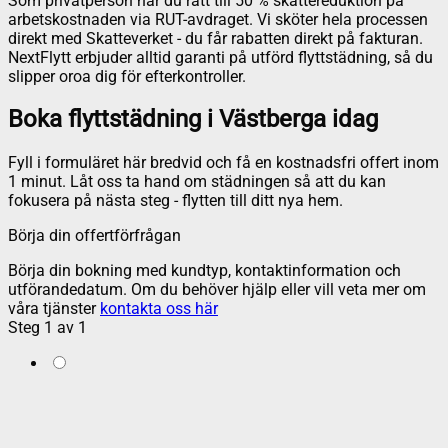
Som privatperson har du rätt till 50 % skattereduktion på
arbetskostnaden via RUT-avdraget. Vi sköter hela processen
direkt med Skatteverket - du får rabatten direkt på fakturan.
NextFlytt erbjuder alltid garanti på utförd flyttstädning, så du
slipper oroa dig för efterkontroller.
Boka flyttstädning i Västberga idag
Fyll i formuläret här bredvid och få en kostnadsfri offert inom
1 minut. Låt oss ta hand om städningen så att du kan
fokusera på nästa steg - flytten till ditt nya hem.
Börja din offertförfrågan
Börja din bokning med kundtyp, kontaktinformation och
utförandedatum. Om du behöver hjälp eller vill veta mer om
våra tjänster
kontakta oss här
Steg
1
av
1