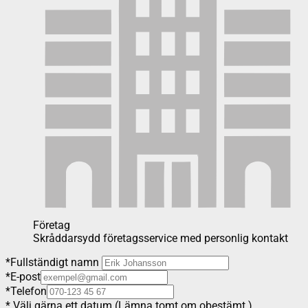
Företag
Skråddarsydd företagsservice med personlig kontakt
*
Fullständigt namn
*
E-post
*
Telefon
*
Välj gärna ett datum (Lämna tomt om obestämt.)