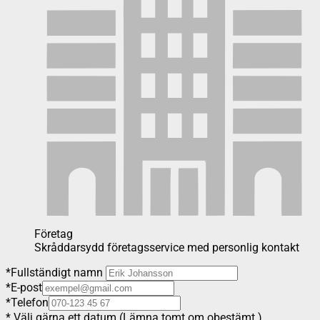
Företag
Skråddarsydd företagsservice med personlig kontakt
*
Fullständigt namn
*
E-post
*
Telefon
*
Välj gärna ett datum (Lämna tomt om obestämt.)