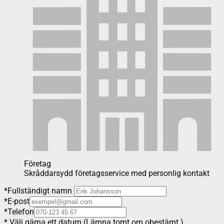
Företag
Skråddarsydd företagsservice med personlig kontakt
*
Fullständigt namn
*
E-post
*
Telefon
*
Välj gärna ett datum (Lämna tomt om obestämt.)