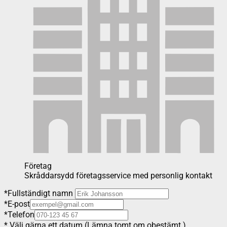
Företag
Skråddarsydd företagsservice med personlig kontakt
*
Fullständigt namn
*
E-post
*
Telefon
*
Välj gärna ett datum (Lämna tomt om obestämt.)