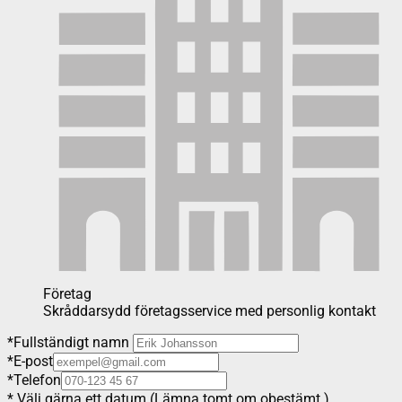
Företag
Skråddarsydd företagsservice med personlig kontakt
*
Fullständigt namn
*
E-post
*
Telefon
*
Välj gärna ett datum (Lämna tomt om obestämt.)