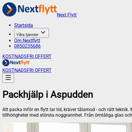
Next Flytt
Startsida
Våra tjänster
Om Nextflytt
0850235686
KOSTNADSFRI OFFERT
KOSTNADSFRI OFFERT
Packhjälp
i
Aspudden
Att packa inför en flytt tar tid, kräver tålamod - och rätt tekni
tillhörigheter med största noggrannhet. Från ömtåliga glas och po