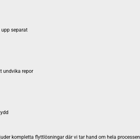
s upp separat
tt undvika repor
kydd
der kompletta flyttlösningar där vi tar hand om hela processen -