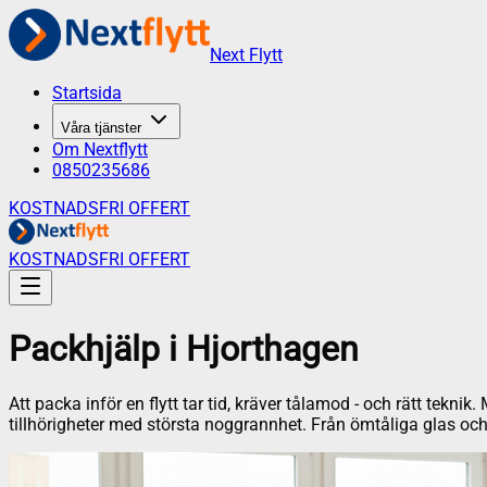
Next Flytt
Startsida
Våra tjänster
Om Nextflytt
0850235686
KOSTNADSFRI OFFERT
KOSTNADSFRI OFFERT
Packhjälp
i
Hjorthagen
Att packa inför en flytt tar tid, kräver tålamod - och rätt tekni
tillhörigheter med största noggrannhet. Från ömtåliga glas och po