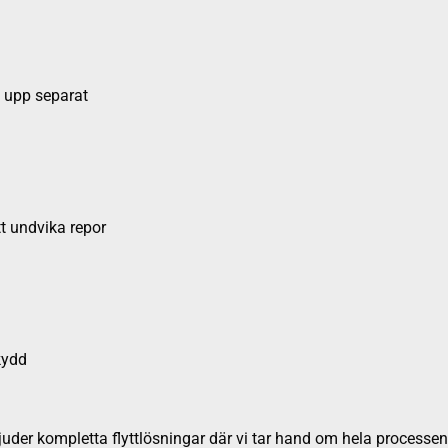
s upp separat
tt undvika repor
kydd
der kompletta flyttlösningar där vi tar hand om hela processen -