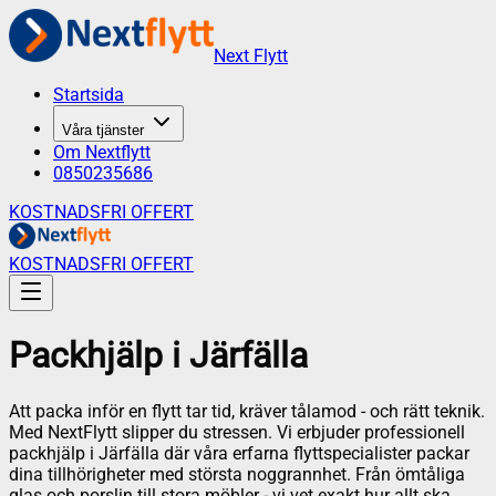
Next Flytt
Startsida
Våra tjänster
Om Nextflytt
0850235686
KOSTNADSFRI OFFERT
KOSTNADSFRI OFFERT
Packhjälp
i
Järfälla
Att packa inför en flytt tar tid, kräver tålamod - och rätt teknik.
Med NextFlytt slipper du stressen. Vi erbjuder professionell
packhjälp i Järfälla där våra erfarna flyttspecialister packar
dina tillhörigheter med största noggrannhet. Från ömtåliga
glas och porslin till stora möbler - vi vet exakt hur allt ska