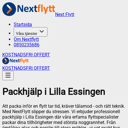
Next Flytt
Startsida
Våra tjänster
Om Nextflytt
0850235686
KOSTNADSFRI OFFERT
KOSTNADSFRI OFFERT
Packhjälp
i
Lilla Essingen
Att packa inför en flytt tar tid, kräver tålamod - och rätt teknik.
Med NextFlytt slipper du stressen. Vi erbjuder professionell
packhjälp i Lilla Essingen där våra erfarna flyttspecialister
packar dina tillhörigheter med största noggrannhet. Från
ömtåliga glas och porslin till stora möbler - vi vet exakt hur