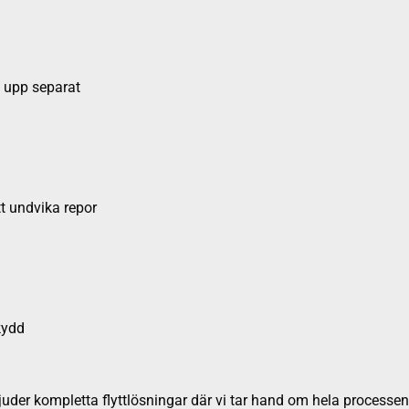
s upp separat
tt undvika repor
kydd
der kompletta flyttlösningar där vi tar hand om hela processen -