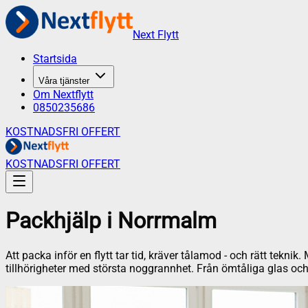
Next Flytt
Startsida
Våra tjänster
Om Nextflytt
0850235686
KOSTNADSFRI OFFERT
KOSTNADSFRI OFFERT
Packhjälp
i
Norrmalm
Att packa inför en flytt tar tid, kräver tålamod - och rätt tekni
tillhörigheter med största noggrannhet. Från ömtåliga glas och po