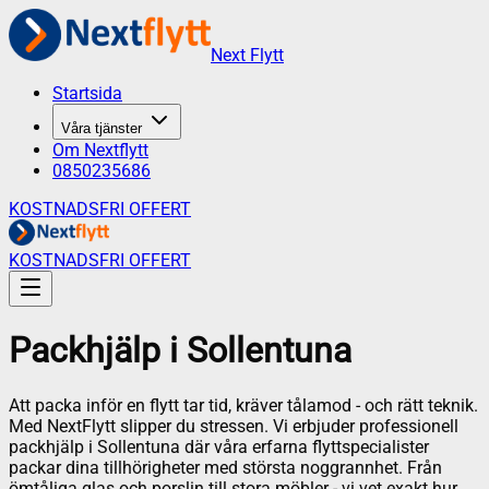
Next Flytt
Startsida
Våra tjänster
Om Nextflytt
0850235686
KOSTNADSFRI OFFERT
KOSTNADSFRI OFFERT
Packhjälp
i
Sollentuna
Att packa inför en flytt tar tid, kräver tålamod - och rätt teknik.
Med NextFlytt slipper du stressen. Vi erbjuder professionell
packhjälp i Sollentuna där våra erfarna flyttspecialister
packar dina tillhörigheter med största noggrannhet. Från
ömtåliga glas och porslin till stora möbler - vi vet exakt hur