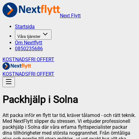
Next Flytt
Startsida
Våra tjänster
Om Nextflytt
0850235686
KOSTNADSFRI OFFERT
KOSTNADSFRI OFFERT
Packhjälp
i
Solna
Att packa inför en flytt tar tid, kräver tålamod - och rätt teknik.
Med NextFlytt slipper du stressen. Vi erbjuder professionell
packhjälp i Solna där våra erfarna flyttspecialister packar
dina tillhörigheter med största noggrannhet. Från ömtåliga
glas och porslin till stora möbler - vi vet exakt hur allt ska