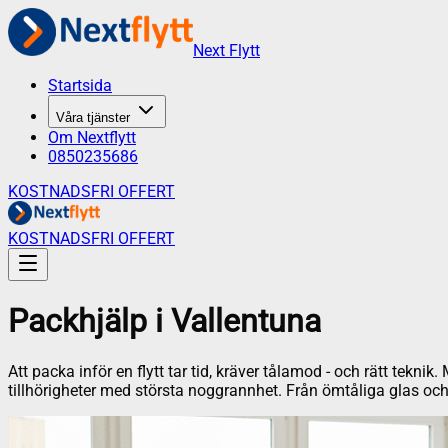
Next Flytt
Startsida
Våra tjänster
Om Nextflytt
0850235686
KOSTNADSFRI OFFERT
KOSTNADSFRI OFFERT
Packhjälp
i
Vallentuna
Att packa inför en flytt tar tid, kräver tålamod - och rätt tekni
tillhörigheter med största noggrannhet. Från ömtåliga glas och po