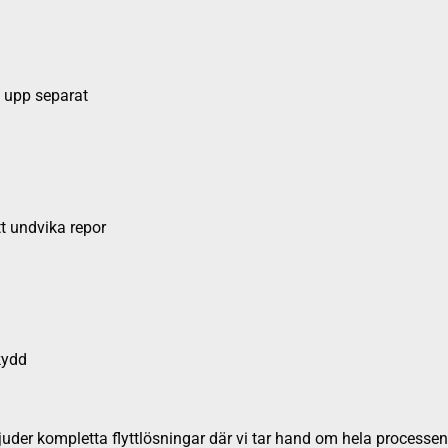
s upp separat
tt undvika repor
kydd
der kompletta flyttlösningar där vi tar hand om hela processen -