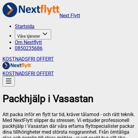
Next Flytt
Startsida
Våra tjänster
Om Nextflytt
0850235686
KOSTNADSFRI OFFERT
KOSTNADSFRI OFFERT
Packhjälp
i
Vasastan
Att packa inför en flytt tar tid, kräver tålamod - och rätt teknik.
Med NextFlytt slipper du stressen. Vi erbjuder professionell
packhjälp i Vasastan där våra erfarna flyttspecialister packar
dina tillhörigheter med största noggrannhet. Från ömtåliga
glas och porslin till stora möbler - vi vet exakt hur allt ska