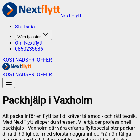
Next Flytt
Startsida
Våra tjänster
Om Nextflytt
0850235686
KOSTNADSFRI OFFERT
KOSTNADSFRI OFFERT
Packhjälp
i
Vaxholm
Att packa inför en flytt tar tid, kräver tålamod - och rätt teknik.
Med NextFlytt slipper du stressen. Vi erbjuder professionell
packhjälp i Vaxholm där våra erfarna flyttspecialister packar
dina tillhörigheter med största noggrannhet. Från ömtåliga
glas och porslin till stora möbler - vi vet exakt hur allt ska