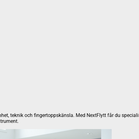
renhet, teknik och fingertoppskänsla. Med NextFlytt får du specia
strument.