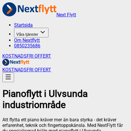
Next Flytt
Startsida
Våra tjänster
Om Nextflytt
0850235686
KOSTNADSFRI OFFERT
KOSTNADSFRI OFFERT
Pianoflytt
i
Ulvsunda
industriområde
Att flytta ett piano kräver mer än bara styrka - det kräver
erfarenhet, teknik och fingertoppskänsla. Med NextFlytt får
du specialiserad hjälp med pianoflytt i Ulvsunda