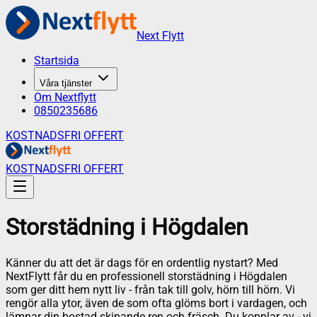
Next Flytt
Startsida
Våra tjänster
Om Nextflytt
0850235686
KOSTNADSFRI OFFERT
KOSTNADSFRI OFFERT
Storstädning
i
Högdalen
Känner du att det är dags för en ordentlig nystart? Med
NextFlytt får du en professionell storstädning i Högdalen
som ger ditt hem nytt liv - från tak till golv, hörn till hörn. Vi
rengör alla ytor, även de som ofta glöms bort i vardagen, och
lämnar din bostad skinande ren och fräsch. Du kopplar av - vi