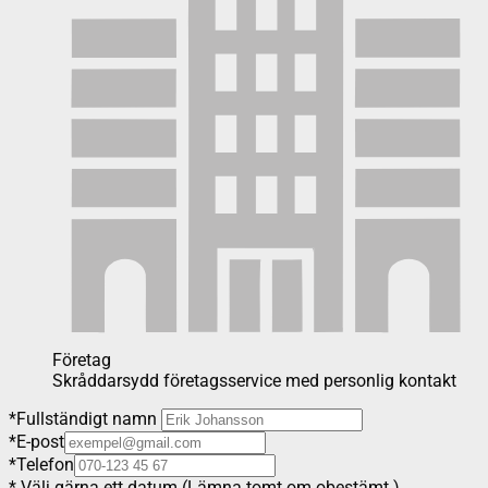
Företag
Skråddarsydd företagsservice med personlig kontakt
*
Fullständigt namn
*
E-post
*
Telefon
*
Välj gärna ett datum (Lämna tomt om obestämt.)