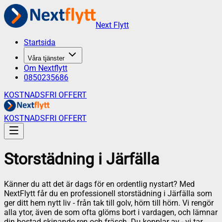
Next Flytt
Startsida
Våra tjänster
Om Nextflytt
0850235686
KOSTNADSFRI OFFERT
KOSTNADSFRI OFFERT
Storstädning
i
Järfälla
Känner du att det är dags för en ordentlig nystart? Med
NextFlytt får du en professionell storstädning i Järfälla som
ger ditt hem nytt liv - från tak till golv, hörn till hörn. Vi rengör
alla ytor, även de som ofta glöms bort i vardagen, och lämnar
din bostad skinande ren och fräsch. Du kopplar av - vi tar