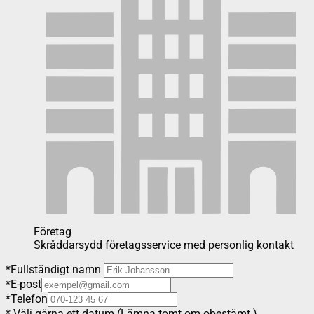
Företag
Skråddarsydd företagsservice med personlig kontakt
*
Fullständigt namn
*
E-post
*
Telefon
*
Välj gärna ett datum (Lämna tomt om obestämt.)