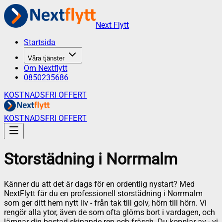
Next Flytt
Startsida
Våra tjänster
Om Nextflytt
0850235686
KOSTNADSFRI OFFERT
KOSTNADSFRI OFFERT
Storstädning
i
Norrmalm
Känner du att det är dags för en ordentlig nystart? Med
NextFlytt får du en professionell storstädning i Norrmalm
som ger ditt hem nytt liv - från tak till golv, hörn till hörn. Vi
rengör alla ytor, även de som ofta glöms bort i vardagen, och
lämnar din bostad skinande ren och fräsch. Du kopplar av - vi