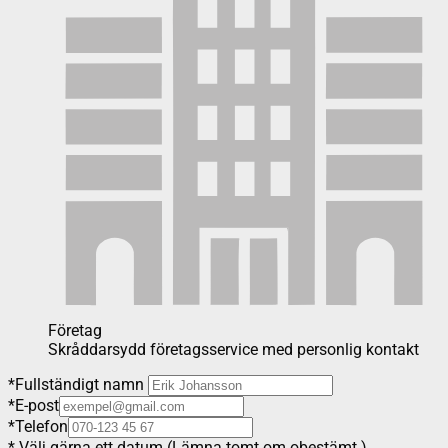
Företag
Skråddarsydd företagsservice med personlig kontakt
*
Fullständigt namn
*
E-post
*
Telefon
*
Välj gärna ett datum (Lämna tomt om obestämt.)