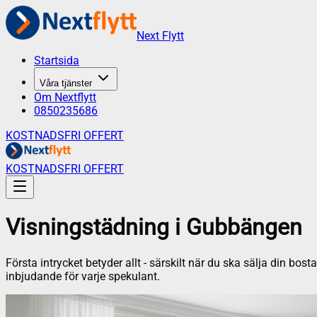
Next Flytt
Startsida
Våra tjänster
Om Nextflytt
0850235686
KOSTNADSFRI OFFERT
KOSTNADSFRI OFFERT
Visningstädning
i
Gubbängen
Första intrycket betyder allt - särskilt när du ska sälja din bo
inbjudande för varje spekulant.